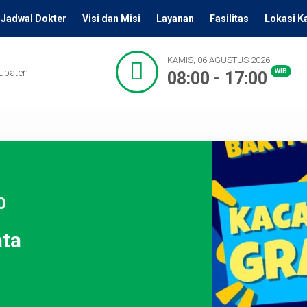
Jadwal Dokter
Visi dan Misi
Layanan
Fasilitas
Lokasi K
KAMIS, 06 AGUSTUS 2026
bupaten
WIB
08:00 - 17:00
0
ta