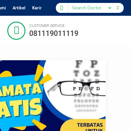
ami
Artikel
Karir
CUSTOMER SERVICE
081119011119