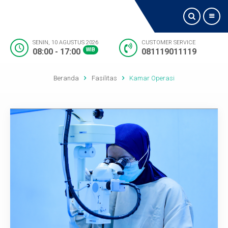
SENIN, 10 AGUSTUS 2026
CUSTOMER SERVICE
08:00 - 17:00
WIB
081119011119
Beranda
Beranda
Fasilitas
Kamar Operasi
Tentang Kami
Jadwal Dokter
Visi dan Misi
Layanan
Fasilitas
Lokasi Kami