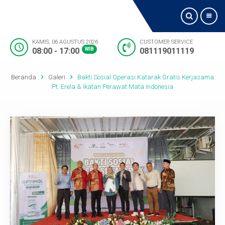
KAMIS, 06 AGUSTUS 2026
CUSTOMER SERVICE
08:00 - 17:00
WIB
081119011119
Beranda
Beranda
Galeri
Bakti Sosial Operasi Katarak Gratis Kerjasama
Tentang Kami
Pt. Erela & Ikatan Perawat Mata Indonesia
Jadwal Dokter
Visi dan Misi
Layanan
Fasilitas
Lokasi Kami