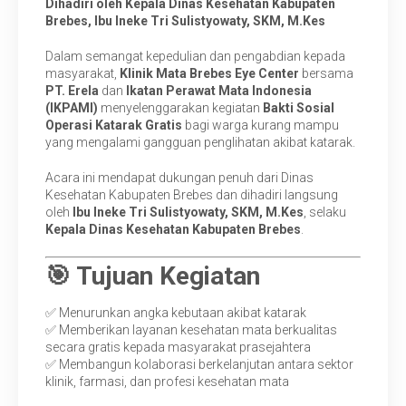
Dihadiri oleh Kepala Dinas Kesehatan Kabupaten
Brebes, Ibu Ineke Tri Sulistyowaty, SKM, M.Kes
Dalam semangat kepedulian dan pengabdian kepada
masyarakat,
Klinik Mata Brebes Eye Center
bersama
PT. Erela
dan
Ikatan Perawat Mata Indonesia
(IKPAMI)
menyelenggarakan kegiatan
Bakti Sosial
Operasi Katarak Gratis
bagi warga kurang mampu
yang mengalami gangguan penglihatan akibat katarak.
Acara ini mendapat dukungan penuh dari Dinas
Kesehatan Kabupaten Brebes dan dihadiri langsung
oleh
Ibu Ineke Tri Sulistyowaty, SKM, M.Kes
, selaku
Kepala Dinas Kesehatan Kabupaten Brebes
.
🎯 Tujuan Kegiatan
✅ Menurunkan angka kebutaan akibat katarak
✅ Memberikan layanan kesehatan mata berkualitas
secara gratis kepada masyarakat prasejahtera
✅ Membangun kolaborasi berkelanjutan antara sektor
klinik, farmasi, dan profesi kesehatan mata