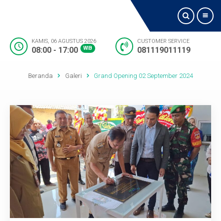
KAMIS, 06 AGUSTUS 2026
CUSTOMER SERVICE
08:00 - 17:00
WIB
081119011119
Beranda
Beranda
Galeri
Grand Opening 02 September 2024
Tentang Kami
Jadwal Dokter
Visi dan Misi
Layanan
Fasilitas
Lokasi Kami