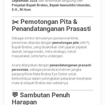
September 2024
, dan diresmikan langsung oleh
Penjabat Bupati Brebes, Bapak Iwanuddin Iskandar,
S.H., M.Hum
.
✂️ Pemotongan Pita &
Penandatanganan Prasasti
Sebagai simbol dimulainya operasional klinik,
peresmian ditandai dengan
pemotongan pita
oleh Pj.
Bupati Brebes, yang disaksikan oleh jajaran pejabat
daerah, tenaga medis, mitra strategis, tokoh
masyarakat, serta tamu undangan.
Acara dilanjutkan dengan
penandatanganan prasasti
peresmian
, sebagai penanda komitmen jangka
panjang Klinik Mata Brebes Eye Center untuk
berkontribusi dalam peningkatan pelayanan kesehatan
mata di wilayah Brebes dan sekitarnya.
💬 Sambutan Penuh
Harapan