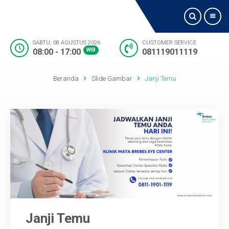
SABTU, 08 AGUSTUS 2026
CUSTOMER SERVICE
08:00 - 17:00
WIB
081119011119
Beranda
Beranda
Slide Gambar
Janji Temu
Tentang Kami
Jadwal Dokter
Visi dan Misi
Layanan
Fasilitas
Janji Temu
Lokasi Kami