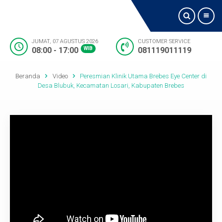
JUMAT, 07 AGUSTUS 2026
CUSTOMER SERVICE
08:00 - 17:00
WIB
081119011119
Beranda
Beranda
Video
Peresmian Klinik Utama Brebes Eye Center di
Tentang Kami
Desa Blubuk, Kecamatan Losari, Kabupaten Brebes
Jadwal Dokter
Visi dan Misi
Layanan
Fasilitas
Lokasi Kami