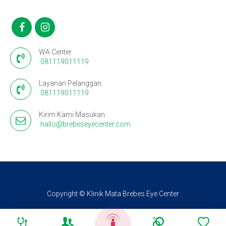
WA Center
081119011119
Layanan Pelanggan
081119011119
Kirim Kami Masukan
hallo@brebeseyecenter.com
Copyright © Klinik Mata Brebes Eye Center