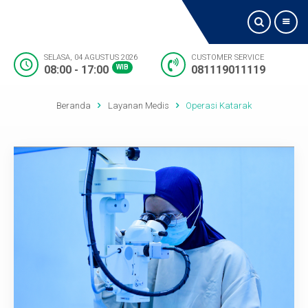
SELASA, 04 AGUSTUS 2026
CUSTOMER SERVICE
08:00 - 17:00
WIB
081119011119
Beranda
Beranda
Layanan Medis
Operasi Katarak
Tentang Kami
Jadwal Dokter
Visi dan Misi
Layanan
Fasilitas
Lokasi Kami