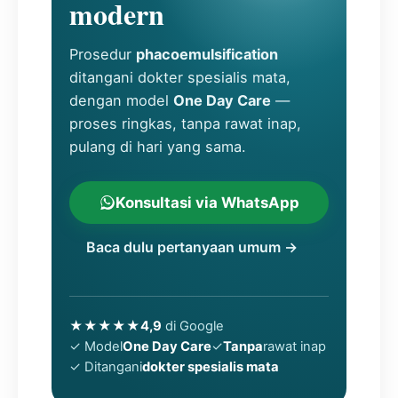
modern
Prosedur
phacoemulsification
ditangani dokter spesialis mata,
dengan model
One Day Care
—
proses ringkas, tanpa rawat inap,
pulang di hari yang sama.
Konsultasi via WhatsApp
Baca dulu pertanyaan umum →
★★★★★
4,9
di Google
✓ Model
One Day Care
✓
Tanpa
rawat inap
✓ Ditangani
dokter spesialis mata